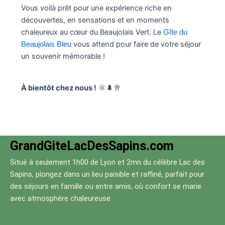
Vous voilà prêt pour une expérience riche en
découvertes, en sensations et en moments
chaleureux au cœur du Beaujolais Vert. Le
Gîte du
vous attend pour faire de votre séjour
Beaujolais Bleu
un souvenir mémorable !
À bientôt chez nous !
🌞🌲🥂
GrandGiteLacDesSapins.com
Situé à seulement 1h00 de Lyon et 2mn du célèbre Lac des
Sapins, plongez dans un lieu paisible et raffiné, parfait pour
des séjours en famille ou entre amis, où confort se marie
avec atmosphère chaleureuse