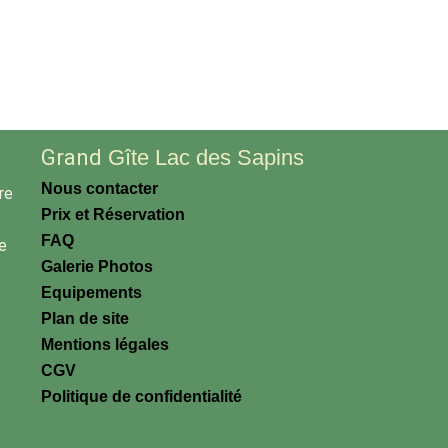
Grand
Gîte Lac des Sapins
Nous contacter
re
Prix et Réservation
FAQ
re
Galerie Photos
Equipements
Plan de site
Mentions légales
CGV
Politique de confidentialité