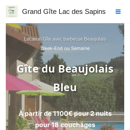
Aller
Main
Grand Gîte Lac des Sapins
au
Men
contenu
Location Gîte avec barbecue Beaujolais
Week-End ou Semaine
Gîte du Beaujolais
Bleu
À partir de 1100€ pour 2 nuits
pour 18 couchages